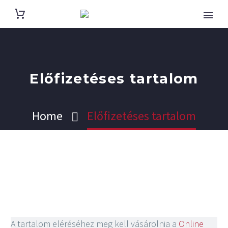
Előfizetéses tartalom
Home
Előfizetéses tartalom
A tartalom eléréséhez meg kell vásárolnia a
Online