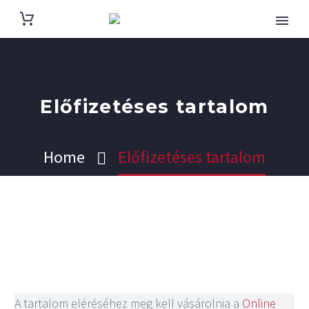
Előfizetéses tartalom
Home
Előfizetéses tartalom
A tartalom eléréséhez meg kell vásárolnia a
Online