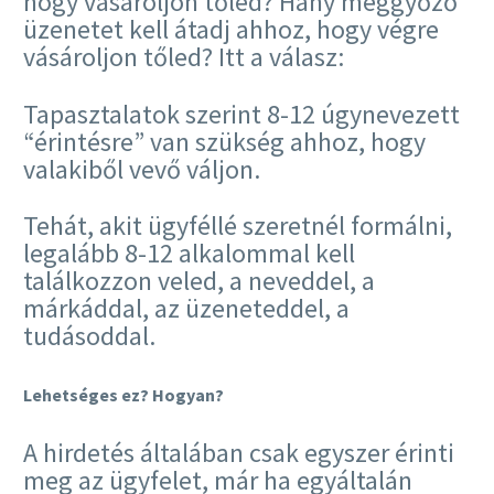
hogy vásároljon tőled? Hány meggyőző
üzenetet kell átadj ahhoz, hogy végre
vásároljon tőled? Itt a válasz:
Tapasztalatok szerint 8-12 úgynevezett
“érintésre” van szükség ahhoz, hogy
valakiből vevő váljon.
Tehát, akit ügyféllé szeretnél formálni,
legalább 8-12 alkalommal kell
találkozzon veled, a neveddel, a
márkáddal, az üzeneteddel, a
tudásoddal.
Lehetséges ez? Hogyan?
A hirdetés általában csak egyszer érinti
meg az ügyfelet, már ha egyáltalán