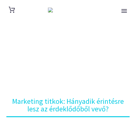
Marketing titkok:
Hányadik érintésre
lesz az
Home
Szakmai cikkek
érdeklődőből vevő?
E-mail marketing
Marketing titkok: Hányadik érintésre
lesz az érdeklődőből vevő?