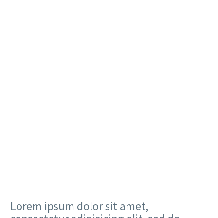
1
Ratings
Lorem ipsum dolor sit amet,
consectetur adipisicing elit, sed do
eiusmod tempor incididunt ut labore et
dolore magna aliqua. Ut enim ad minim
veniam.
Lorem ipsum dolor sit amet,