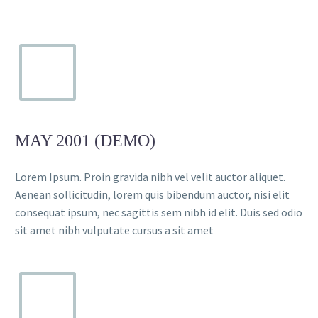
Creative Heads Inc.
TheGem comes with an extended powerful
theme options panel, which allows you to
customize just anything in an appearance
of your website – with few clicks.

MAY 2001 (DEMO)
Lorem Ipsum. Proin gravida nibh vel velit auctor aliquet.
Aenean sollicitudin, lorem quis bibendum auctor, nisi elit
consequat ipsum, nec sagittis sem nibh id elit. Duis sed odio
sit amet nibh vulputate cursus a sit amet