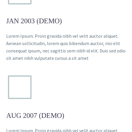
MARCUS FIELDS
Marketing Manager
JAN 2003 (DEMO)
This powerful theme was optimised to get
the best performance results. Tested with
Lorem Ipsum. Proin gravida nibh vel velit auctor aliquet.
pagespeed insights &amp; co., it delivers
Aenean sollicitudin, lorem quis bibendum auctor, nisi elit
even better results with super cache
consequat ipsum, nec sagittis sem nibh id elit. Duis sed odio
&amp; minification.
sit amet nibh vulputate cursus a sit amet

AUG 2007 (DEMO)
Lorem Ipsum. Proin gravida nibh vel velit auctor aliquet.