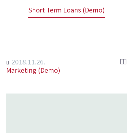
Home
4_ (Demo)
Short Term Loans (Demo)
2018.11.26.


Marketing (Demo)