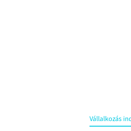
tud ne
el
Hom
Vállalkozás in