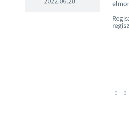
2022.06.20
elmond
Regis
regis