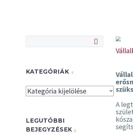
Válla
KATEGÓRIÁK
Válla
erősn
szüks
Kategóriák
A leg
szüle
kósza 
LEGUTÓBBI
segít
BEJEGYZÉSEK