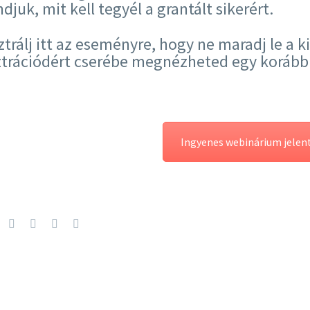
juk, mit kell tegyél a grantált sikerért.
ztrálj itt az eseményre, hogy ne maradj le a k
ztrációdért cserébe megnézheted egy korább
Ingyenes webinárium jelen