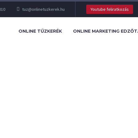
010
tuz@onlinetuzkerek.hu
Youtube feliratkozás
ONLINE TŰZKERÉK
ONLINE MARKETING EDZŐ
kozás indít