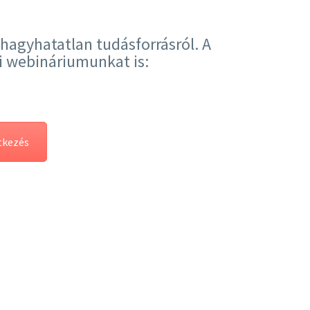
ihagyhatatlan tudásforrásról. A
i webináriumunkat is:
tkezés