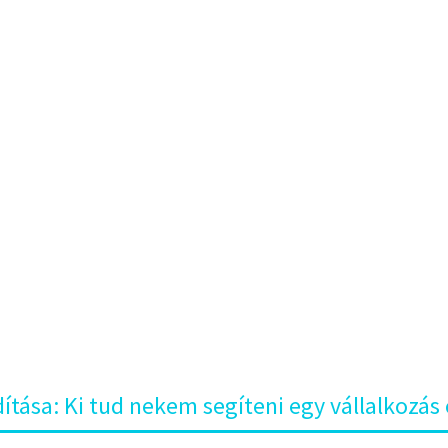
kem segít
vállalkozá
indításáb
e
Szakmai cikkek
Vállalkozás indítás
dítása: Ki tud nekem segíteni egy vállalkozás