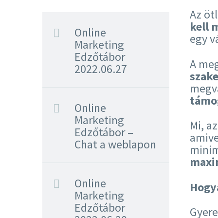
Az öt
kell 
Online
egy v
Marketing
Edzőtábor
A meg
2022.06.27
szak
megvá
támog
Online
Marketing
Mi, a
Edzőtábor –
amive
Chat a weblapon
minim
maxi
Online
Hogya
Marketing
Edzőtábor
Gyere