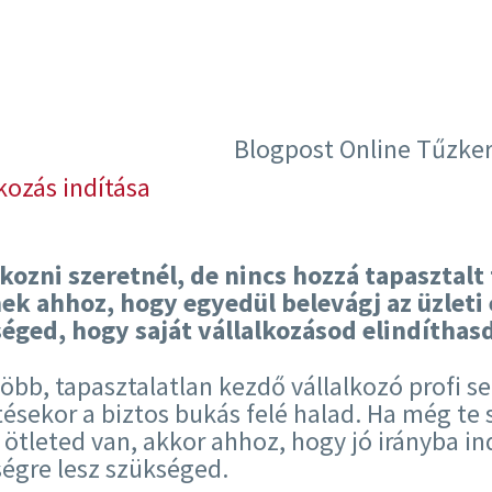
lkozás indítása
lkozni szeretnél, de nincs hozzá tapasztal
ek ahhoz, hogy egyedül belevágj az üzleti 
éged, hogy saját vállalkozásod elindíthasd
több, tapasztalatlan kezdő vállalkozó profi s
tésekor a biztos bukás felé halad. Ha még te 
ötleted van, akkor ahhoz, hogy jó irányba indu
ségre lesz szükséged.