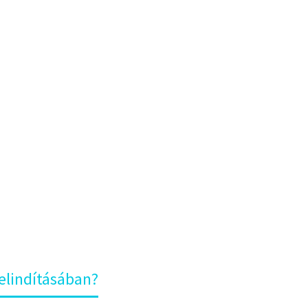
eni egy
s
an?
a
 elindításában?