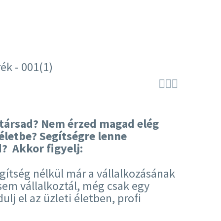



t társad? Nem érzed magad elég
életbe? Segítségre lenne
? Akkor figyelj:
egítség nélkül már a vállalkozásának
sem vállalkoztál, még csak egy
lj el az üzleti életben, profi