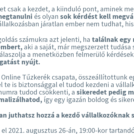
let csak a kezdet, a kiinduló pont, aminek m
megtanulni
és olyan
sok kérdést kell megvá
állalkozásban járatlan ember nem tudhat, his
oldás számukra azt jelenti, ha
találnak egy
embert,
aki a saját, már megszerzett tudása 
laszolja a menetközben felmerülő kérdések
atást nyújt.
z Online Tűzkerék csapata, összeállítottunk e
l te is biztonsággal el tudod kezdeni a válla
umra tudod csökkenti, a
sikeredet pedig m
malizálhatod,
így egy igazán boldog és siker
n juthatsz hozzá a kezdő vállalkozóknak 
 el 2021. augusztus 26-án, 19:00-kor tartand