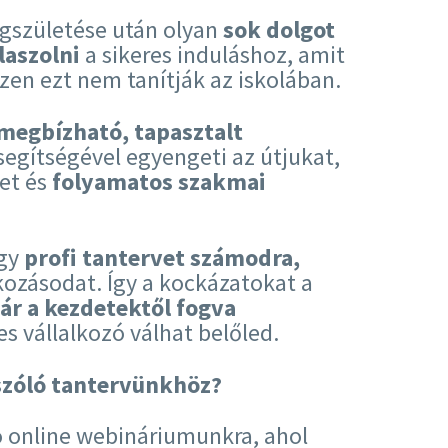
egszületése után olyan
sok dolgot
laszolni
a sikeres induláshoz, amit
zen ezt nem tanítják az iskolában.
 megbízható, tapasztalt
segítségével egyengeti az útjukat,
et és
folyamatos szakmai
gy
profi tantervet számodra,
lkozásodat. Így a kockázatokat a
ár a kezdetektől fogva
es vállalkozó válhat belőled.
szóló tantervünkhöz?
ó online webináriumunkra, ahol