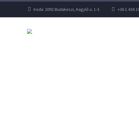
Iroda: 2092 Budakeszi, Kagyló u. 1-3.
+36 1 436 1
Vállal