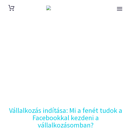
Vállalkozás
indítása: Mi a fenét
tudok a
Facebookkal
kezdeni a
Home
Szakmai cikkek
vállalkozásomban?
Vállalkozás indítása
Vállalkozás indítása: Mi a fenét tudok a
Facebookkal kezdeni a
vállalkozásomban?