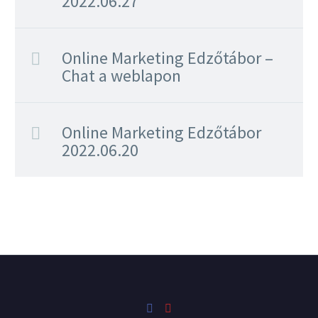
2022.06.27
Vállalkozás indítása:
értek hozzá?
Hogyan csináljak
weboldalt, ha tök hülye
Online Marketing Edzőtábor –
vagyok az internethez?
Chat a weblapon
Online Marketing Edzőtábor
2022.06.20